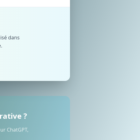
lisé dans
.
rative ?
sur ChatGPT,