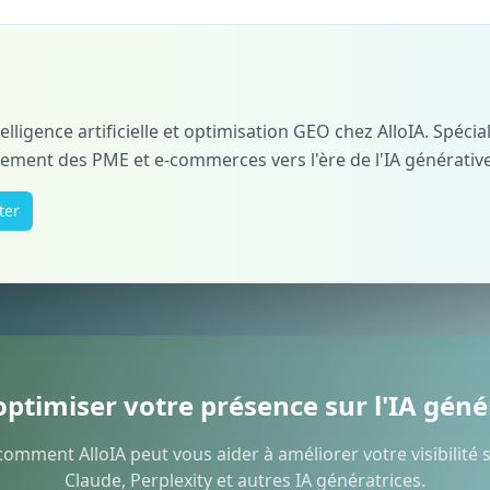
elligence artificielle et optimisation GEO chez AlloIA. Spécia
ment des PME et e-commerces vers l'ère de l'IA générative
ter
optimiser votre présence sur l'IA géné
omment AlloIA peut vous aider à améliorer votre visibilité 
Claude, Perplexity et autres IA génératrices.