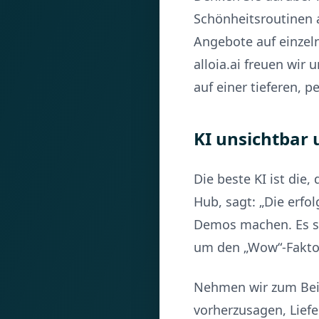
Schönheitsroutinen 
Angebote auf einzeln
alloia.ai freuen wir
auf einer tieferen, 
KI unsichtbar
Die beste KI ist die
Hub, sagt: „Die erfo
Demos machen. Es sin
um den „Wow“-Faktor
Nehmen wir zum Beis
vorherzusagen, Lief