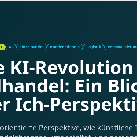
Die KI-Revolution im Einzelhandel: Ein Blick aus der Ich-Perspektive
KI
KI
Einzelhandel
Kundenerlebnis
Logistik
Personalisierun
e KI-Revolution
lhandel: Ein Bli
r Ich-Perspekt
orientierte Perspektive, wie künstliche I