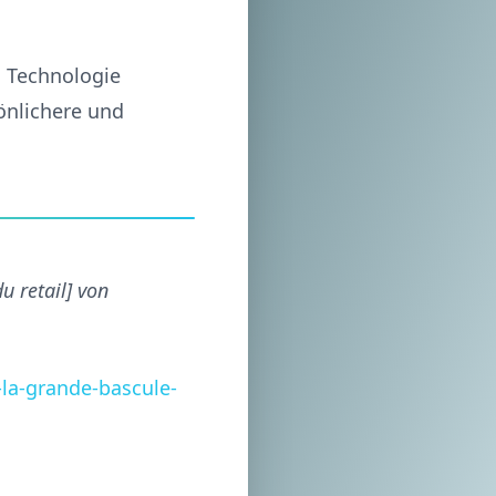
n Technologie
önlichere und
du retail] von
-la-grande-bascule-