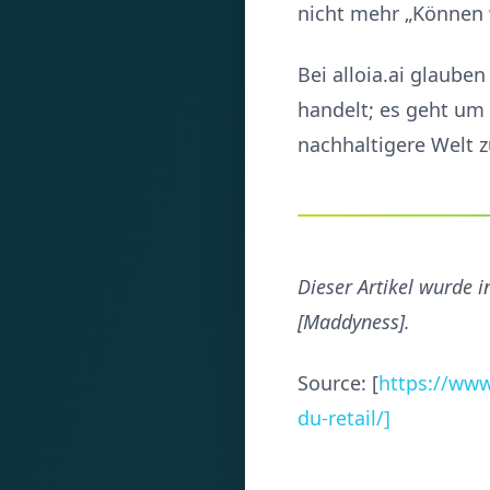
nicht mehr „Können w
Bei alloia.ai glaube
handelt; es geht um
nachhaltigere Welt z
Dieser Artikel wurde in
[Maddyness].
Source: [
https://www
du-retail/]