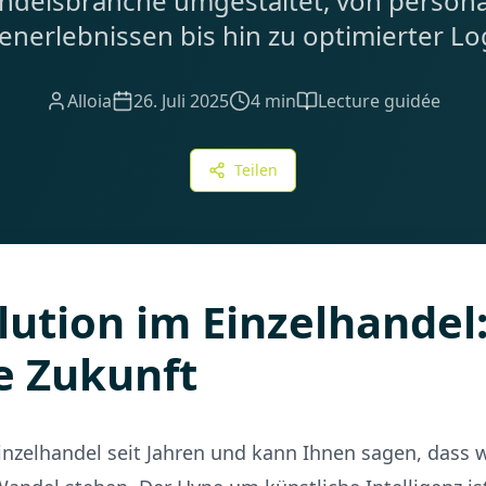
ndelsbranche umgestaltet, von persona
nerlebnissen bis hin zu optimierter Log
Alloia
26. Juli 2025
4 min
Lecture guidée
Teilen
lution im Einzelhandel:
e Zukunft
nzelhandel seit Jahren und kann Ihnen sagen, dass w