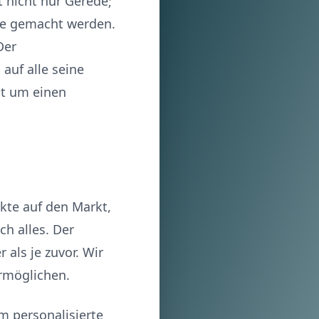
 nicht nur Gerede;
fte gemacht werden.
Der
auf alle seine
ht um einen
kte auf den Markt,
h alles. Der
als je zuvor. Wir
ermöglichen.
m personalisierte