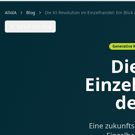
AlloIA
Blog
Zurück zum Blog
Generative 
Di
Einze
de
Eine zukunfts