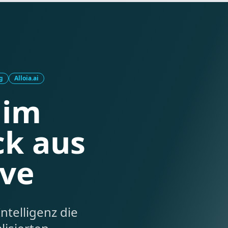
g
Alloia.ai
 im
ck aus
ive
ntelligenz die