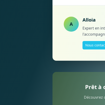
Alloia
A
Expert en int
l'accompagne
Nous contac
Prêt à 
Découvrez c