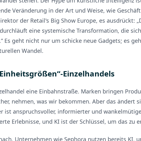
ndel stehen. Der Hype um künstliche Intelligenz ist
gende Veränderung in der Art und Weise, wie Geschä
irektor der Retail's Big Show Europe, es ausdrückt: „
durchläuft eine systemische Transformation, die sich 
.“ Es geht nicht nur um schicke neue Gadgets; es ge
kturellen Wandel.
Einheitsgrößen“-Einzelhandels
nzelhandel eine Einbahnstraße. Marken bringen Produ
cher, nehmen, was wir bekommen. Aber das ändert sic
ist anspruchsvoller, informierter und wankelmütiger 
erte Erlebnisse, und KI ist der Schlüssel, um das zu 
nach. Unternehmen wie Sephora nutzen bereits KI, u