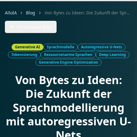
AlloIA
Blog
Von Bytes zu Ideen: Die Zukunft der Sprachmodellierung mit autoregressiven U-Nets
Zurück zum Blog
Generative AI
Sprachmodelle
Autoregressive U-Nets
Tokenisierung
Ressourcenarme Sprachen
Deep Learning
Generative Engine Optimization
Von Bytes zu Ideen:
Die Zukunft der
Sprachmodellierung
mit autoregressiven U-
Nets