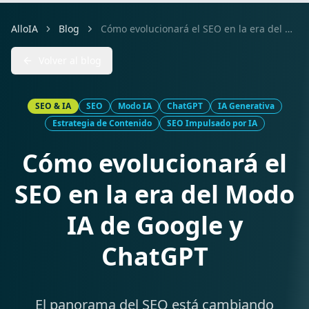
AlloIA
Blog
Cómo evolucionará el SEO en la era del Modo IA de Google y ChatGPT
Volver al blog
SEO & IA
SEO
Modo IA
ChatGPT
IA Generativa
Estrategia de Contenido
SEO Impulsado por IA
Cómo evolucionará el
SEO en la era del Modo
IA de Google y
ChatGPT
El panorama del SEO está cambiando