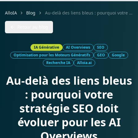
AlloIA
Blog
Au-delà des liens bleus : pourquoi votre stratégie SEO doit évoluer pour les AI Overviews
Retour au blog
IA Générative
AI Overviews
SEO
Optimisation pour les Moteurs Génératifs
GEO
Google
Recherche IA
Alloia.ai
Au-delà des liens bleus
: pourquoi votre
stratégie SEO doit
évoluer pour les AI
Overviews