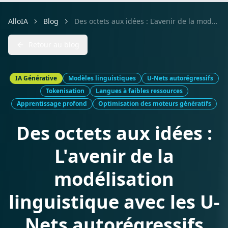
AlloIA
Blog
Des octets aux idées : L'avenir de la modélisation linguistique avec les U-Nets autorégressifs
Retour au blog
IA Générative
Modèles linguistiques
U-Nets autorégressifs
Tokenisation
Langues à faibles ressources
Apprentissage profond
Optimisation des moteurs génératifs
Des octets aux idées :
L'avenir de la
modélisation
linguistique avec les U-
Nets autorégressifs