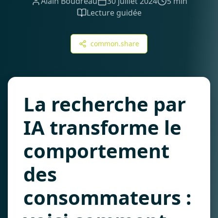
Alain Boudreau
30 juillet 2024
5 min
Lecture guidée
common.share
La recherche par
IA transforme le
comportement
des
consommateurs :