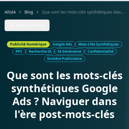
AlloIA
Blog
Que sont les mots-clés synthétiques Google Ads ? Naviguer dans l'ère post-mots-clés
Retour au blog
Publicité Numérique
Google Ads
Mots-Clés Synthétiques
PPC
Recherche IA
IA Générative
Confidentialité
Enchère Publicitaire
Que sont les mots-clés
synthétiques Google
Ads ? Naviguer dans
l'ère post-mots-clés