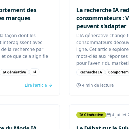
portement des
La recherche IA re
les marques
consommateurs : V
peuvent s'adapter
a façon dont les
L'IA générative change 
interagissent avec
consommateurs découvre
e de la recherche par
ligne. Cet article explor
et ce que cela signifie
mots-clés aux réponses o
pour l'avenir du market
+
4
IA générative
Recherche IA
Comportem
Lire l'article
4 min
de lecture
4 juillet
IA Générative
re du Mode IA
Le Débat sur le Suiv