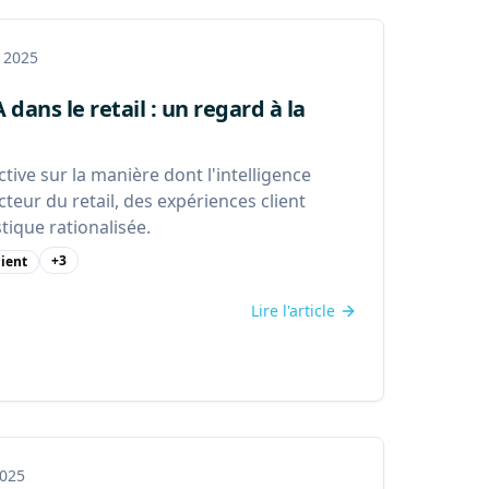
t 2025
A dans le retail : un regard à la
e
ive sur la manière dont l'intelligence
secteur du retail, des expériences client
tique rationalisée.
+
3
lient
Lire l'article
2025