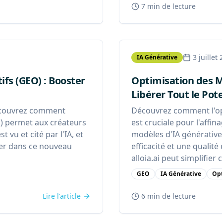
7 min
de lecture
3 juillet
IA Générative
fs (GEO) : Booster
Optimisation des M
Libérer Tout le Pote
Découvrez comment
Découvrez comment l'op
O) permet aux créateurs
est cruciale pour l'affin
 vu et cité par l'IA, et
modèles d'IA générative
uer dans ce nouveau
efficacité et une quali
alloia.ai peut simplifie
GEO
IA Générative
Opt
Lire l'article
6 min
de lecture