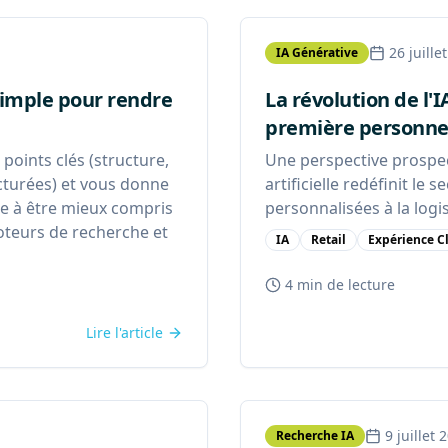
26 juille
IA Générative
simple pour rendre
La révolution de l'I
première personn
 points clés (structure,
Une perspective prospect
cturées) et vous donne
artificielle redéfinit le 
ite à être mieux compris
personnalisées à la logis
oteurs de recherche et
IA
Retail
Expérience C
4 min
de lecture
Lire l'article
9 juillet 
Recherche IA