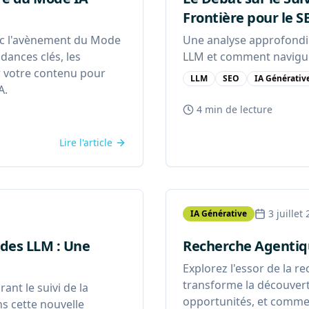
Frontière pour le S
c l'avènement du Mode
Une analyse approfondie 
dances clés, les
LLM et comment naviguer
r votre contenu pour
LLM
SEO
IA Générativ
A.
4 min
de lecture
Lire l'article
3 juillet
IA Générative
é des LLM : Une
Recherche Agentique
Explorez l'essor de la 
transforme la découverte
nt le suivi de la
opportunités, et commen
ns cette nouvelle