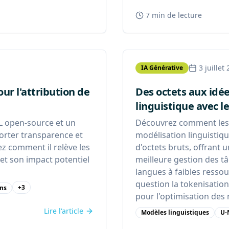
7 min
de lecture
3 juillet
IA Générative
ur l'attribution de
Des octets aux idée
linguistique avec l
L open-source et un
Découvrez comment les 
porter transparence et
modélisation linguistiq
ez comment il relève les
d'octets bruts, offrant 
 et son impact potentiel
meilleure gestion des t
langues à faibles resso
question la tokenisation
+
3
ens
pour l'optimisation des
Lire l'article
Modèles linguistiques
U-