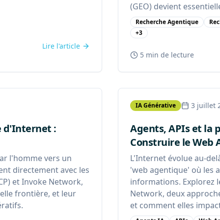
(GEO) devient essentielle
Recherche Agentique
Rec
+
3
Lire l'article
5 min
de lecture
3 juillet
IA Générative
 d'Internet :
Agents, APIs et la 
Construire le Web 
 par l'homme vers un
L'Internet évolue au-del
ent directement avec les
'web agentique' où les a
CP) et Invoke Network,
informations. Explorez 
le frontière, et leur
Network, deux approches 
ratifs.
et comment elles impact