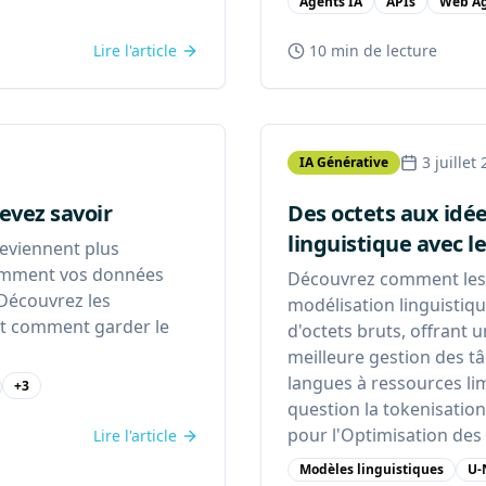
Agents IA
APIs
Web Ag
Lire l'article
10 min
de lecture
3 juillet
IA Générative
devez savoir
Des octets aux idée
linguistique avec l
deviennent plus
comment vos données
Découvrez comment les 
 Découvrez les
modélisation linguistiq
 et comment garder le
d'octets bruts, offrant 
meilleure gestion des t
langues à ressources li
+
3
question la tokenisation
pour l'Optimisation des
Lire l'article
Modèles linguistiques
U-