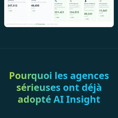
Pourquoi les agences
sérieuses ont déjà
adopté AI Insight