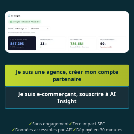
Je suis une agence, créer mon compte
partenaire
Je suis e-commerçant, souscrire à AI
Insight
✓
Sans engagement
✓
Zéro impact SEO
✓
Données accessibles par API
✓
Déployé en 30 minutes